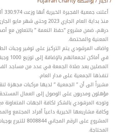
/
أخبار
/ بواسطة
Fujairah Charity
أعلنت
درهم، ضمن مشروع “حفظ النعمة ” بالتعاون مع أصح
المعنية والمختصة.
واضاف المرشودي يتم التركيز على توفير وجبات الطع
في أماكن ت
المصلين بعد صلاة الجمعة في عدد من مساجد الفجي
تنفذها الجمعية على مدار العام.
مشيراً الى أن ” الجمعية ” لديها مركبات مجهزة ل
مؤهلون ومدربون على الوصول إلى العمال المستحقين
وتوجه المرشودي بالشكر لكافة الجهات المتعاونة 
وكافة مشاريعها الخيرية داعياً أفراد المجتمع والم
المشروع على الرقم الم
المحتاجة.