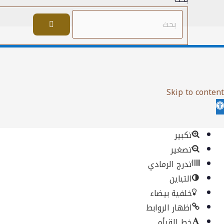
بحث
Skip to content
Ope
toolba
تكبير
تصغير
تدرج الرمادي
التباين
خلفية بيضاء
اظهار الروابط
خط القرأه