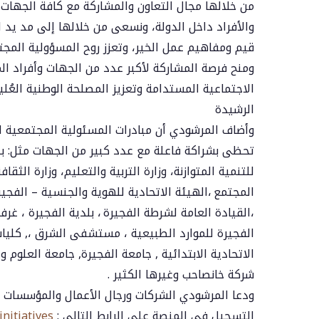
من خلالها مجال التعاون والمشاركة مع كافة الجهات
والأفراد داخل الدولة، ونسعى من خلالها إلى مد يد ا
قيم ومفاهيم عمل الخير، وتعزز روح المسؤولية المجتم
ومنح فرصة المشاركة لأكبر عدد من الجهات وأفراد ا
الاجتماعية المستدامة وتعزيز المصلحة الوطنية العُليا
الرشيدة
وأضاف المرشودي أن مبادرات المسئولية المجتمعية ال
تحظى بشراكة فاعلة مع عدد كبير من الجهات مثل: بن
للتنمية المتوازنة، وزارة التربية والتعليم، وزارة الثق
المجتمع ،الهيئة الاتحادية للهوية والجنسية – الفجير
،القيادة العامة لشرطة الفجيرة ، بلدية الفجيرة ، غر
الفجيرة للموارد الطبيعية ، مستشفى الشرق ،, كليات 
الاتحادية الابتدائية , جامعة الفجيرة, جامعة العلوم 
شركة خانصاحب وغيرها الكثير .
ودعا المرشودي الشركات ورجال الأعمال والمؤسسات و
التسجيل في المنصة على الرابط التالي :
initiatives